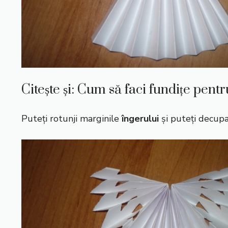
Citește și:
Cum să faci fundițe pent
Puteți rotunji marginile
îngerului
și puteți decupa