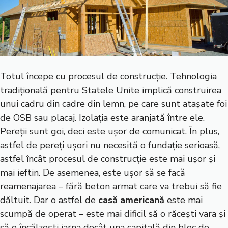
Totul începe cu procesul de construcție. Tehnologia
tradițională pentru Statele Unite implică construirea
unui cadru din cadre din lemn, pe care sunt atașate foi
de OSB sau placaj. Izolația este aranjată între ele.
Pereții sunt goi, deci este ușor de comunicat. În plus,
astfel de pereți ușori nu necesită o fundație serioasă,
astfel încât procesul de construcție este mai ușor și
mai ieftin. De asemenea, este ușor să se facă
reamenajarea – fără beton armat care va trebui să fie
dăltuit. Dar o astfel de
casă americană
este mai
scumpă de operat – este mai dificil să o răcești vara și
să o încălzești iarna decât una capitală din bloc de