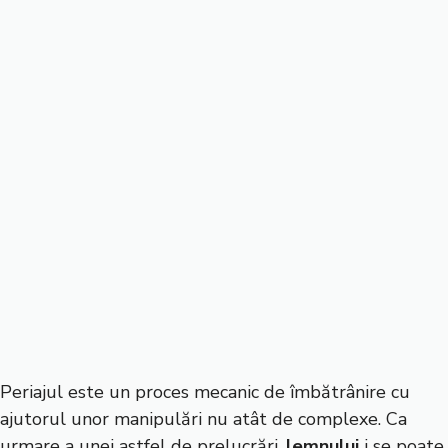
Periajul este un proces mecanic de îmbătrânire cu
ajutorul unor manipulări nu atât de complexe. Ca
urmare a unei astfel de prelucrări,
lemnului
i se poate