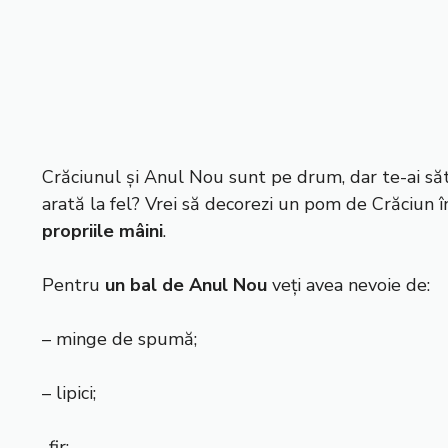
Crăciunul și Anul Nou sunt pe drum, dar te-ai sătu
arată la fel? Vrei să decorezi un pom de Crăciun 
propriile mâini
.
Pentru
un bal de Anul Nou
veți avea nevoie de:
– minge de spumă;
– lipici;
-fir;