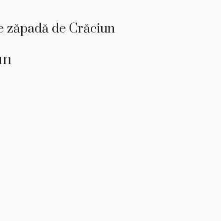
 de zăpadă de Crăciun
un