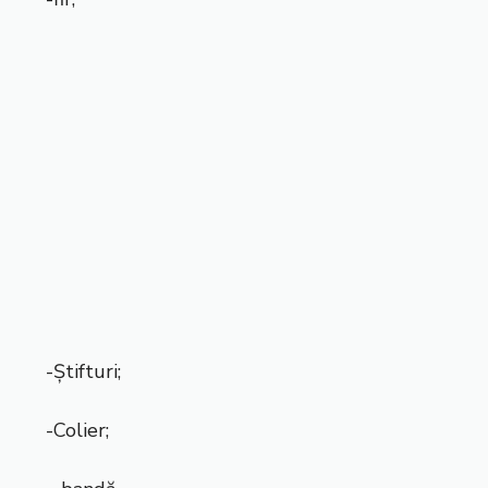
-Ştifturi;
-Colier;