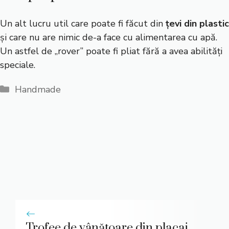
Un alt lucru util care poate fi făcut din
țevi din plastic
și care nu are nimic de-a face cu alimentarea cu apă.
Un astfel de „rover” poate fi pliat fără a avea abilități
speciale.
Categorii
Handmade
Trofee de vânătoare din placaj