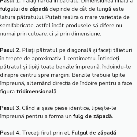
Pasul 1.
Tăiați hârtia în pătrate. Dimensiunea finală a
fulgului de zăpadă
depinde de cât de lungă este
latura pătratului. Puteți realiza o mare varietate de
semifabricate, astfel încât produsele să difere nu
numai prin culoare, ci și prin dimensiune.
Pasul 2.
Pliați pătratul pe diagonală și faceți tăieturi
în trepte de aproximativ 1 centimetru. Întindeți
pătratul și lipiți toate benzile împreună, îndoindu-le
dinspre centru spre margini. Benzile trebuie lipite
împreună, alternând direcția de îndoire pentru a face
figura
tridimensională
.
Pasul 3.
Când ai șase piese identice, lipește-le
împreună pentru a forma un
fulg de zăpadă
.
Pasul 4.
Treceți firul prin el.
Fulgul de zăpadă