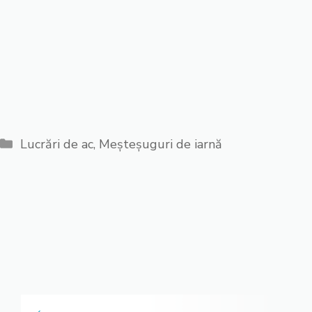
Categorii
Lucrări de ac
,
Meșteșuguri de iarnă