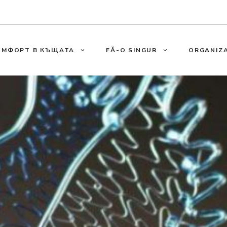
ОМФОРТ В КЪЩАТА
FĂ-O SINGUR
ORGANIZA