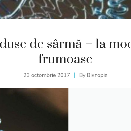
duse de sârmă – la mod
frumoase
23 octombrie 2017
By
Вікторія