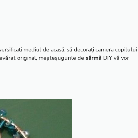
versificați mediul de acasă, să decorați camera copilului
adevărat original, meșteșugurile de
sârmă
DIY vă vor