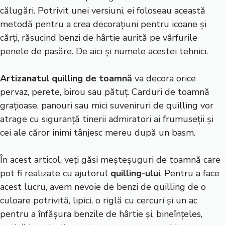
călugări. Potrivit unei versiuni, ei foloseau această
metodă pentru a crea decorațiuni pentru icoane și
cărți, răsucind benzi de hârtie aurită pe vârfurile
penele de pasăre. De aici și numele acestei tehnici.
Artizanatul quilling de toamnă
va decora orice
pervaz, perete, birou sau pătuț. Carduri de toamnă
grațioase, panouri sau mici suveniruri de quilling vor
atrage cu siguranță tinerii admiratori ai frumuseții și
cei ale căror inimi tânjesc mereu după un basm.
În acest articol, veți găsi meșteșuguri de toamnă care
pot fi realizate cu ajutorul
quilling-ului
. Pentru a face
acest lucru, avem nevoie de benzi de quilling de o
culoare potrivită, lipici, o riglă cu cercuri și un ac
pentru a înfășura benzile de hârtie și, bineînțeles,