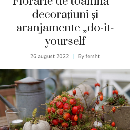
Florărie de toamnă –
decorațiuni și
aranjamente „do-it-
yourself
26 august 2022
By
fersht