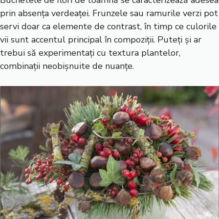
Buchetele de flori de toamnă se caracterizează adesea
prin absența verdeaței. Frunzele sau ramurile verzi pot
servi doar ca elemente de contrast, în timp ce culorile
vii sunt accentul principal în compoziții. Puteți și ar
trebui să experimentați cu textura plantelor,
combinații neobișnuite de nuanțe.