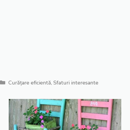
Categorii
Curățare eficientă
,
Sfaturi interesante