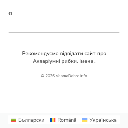
Рекомендуємо відвідати сайт про
Акваріумні рибки. Імена.
.
© 2026
VdomaDobre.info
Български
Română
Українська