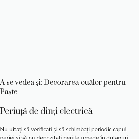
A se vedea și: Decorarea ouălor pentru
Paște
Periuță de dinți electrică
Nu uitați să verificați și să schimbați periodic capul
periei și să nu depozitați periile umede în dulapuri