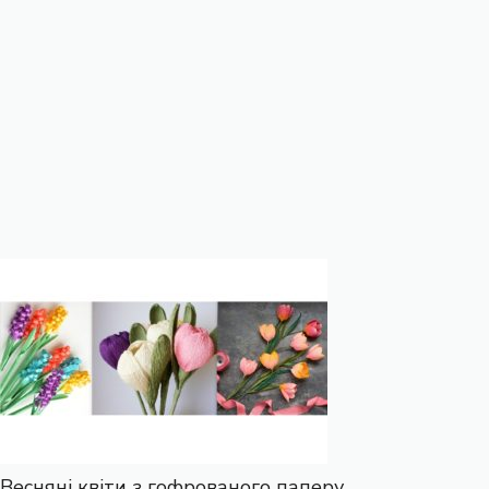
Весняні квіти з гофрованого паперу