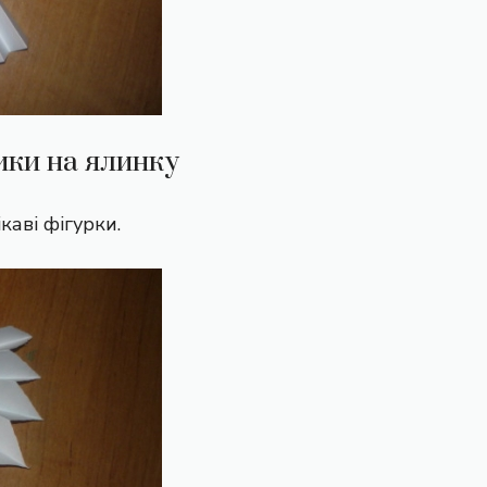
ики на ялинку
каві фігурки.