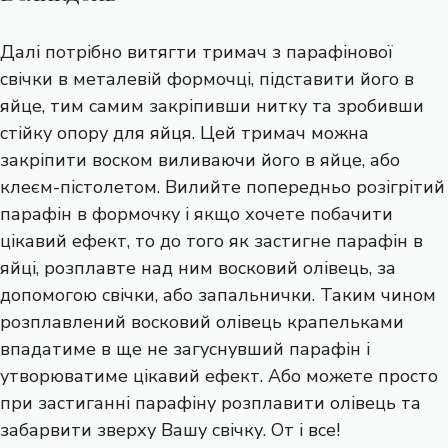
Далі потрібно витягти тримач з парафінової
свічки в металевій формочці, підставити його в
яйце, тим самим закріпивши нитку та зробивши
стійку опору для яйця. Цей тримач можна
закріпити воском виливаючи його в яйце, або
клеєм-пістолетом. Вилийте попередньо розігрітий
парафін в формочку і якщо хочете побачити
цікавий ефект, то до того як застигне парафін в
яйці, розплавте над ним восковий олівець, за
допомогою свічки, або запальнички. Таким чином
розплавлений восковий олівець крапельками
впадатиме в ще не загуснувший парафін і
утворюватиме цікавий ефект. Або можете просто
при застиганні парафіну розплавити олівець та
забарвити зверху Вашу свічку. От і все!