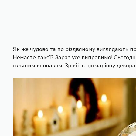
Як же чудово та по різдвяному виглядають пр
Немаєте такої? Зараз усе виправимо! Сьогод
скляним ковпаком. Зробіть цю чарівну декора