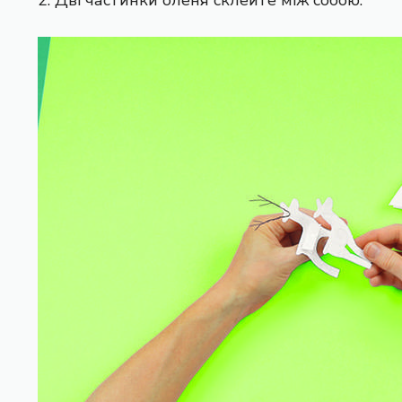
2. Дві частинки оленя склейте між собою.