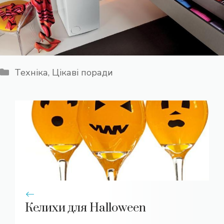
Категорії
Техніка
,
Цікаві поради
Келихи для Halloween