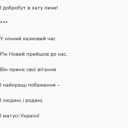
І добробут в хату лине!
***
У нічний казковий час
Рік Новий прийшов до нас,
Він приніс свої вітання
І найкращі побажання –
І людині, і родині,
І матусі-Україні!