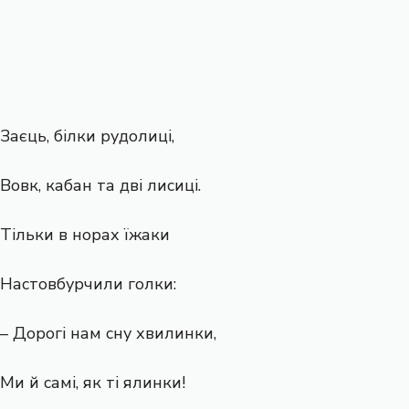
Заєць, білки рудолиці,
Вовк, кабан та дві лисиці.
Тільки в норах їжаки
Настовбурчили голки:
– Дорогі нам сну хвилинки,
Ми й самі, як ті ялинки!