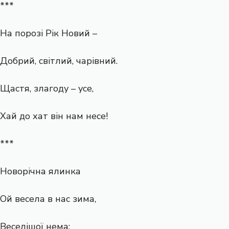
***
На порозі Рік Новий –
Добрий, світлий, чарівний.
Щастя, злагоду – усе,
Хай до хат він нам несе!
***
Новорічна ялинка
Ой весела в нас зима,
Веселішої нема: