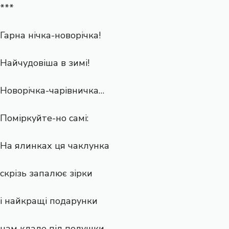
***
Гарна нічка-новорічка!
Найчудовіша в зимі!
Новорічка-чарівничка…
Поміркуйте-но самі:
На ялинках ця чаклунка
скрізь запалює зірки
і найкращі подарунки
нам кладе під подушки.