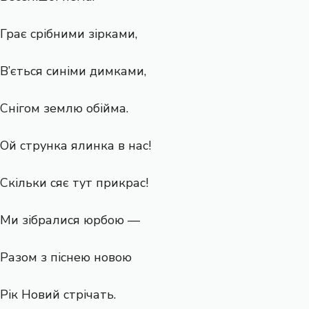
Грає срібними зірками,
В’ється синіми димками,
Снігом землю обійма.
Ой струнка ялинка в нас!
Скільки сяє тут прикрас!
Ми зібралися юрбою —
Разом з піснею новою
Рік Новий стрічать.