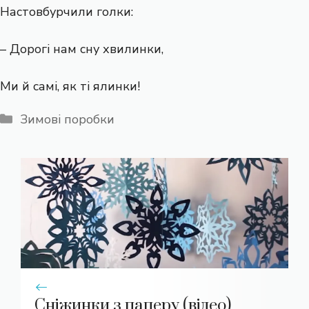
Настовбурчили голки:
– Дорогі нам сну хвилинки,
Ми й самі, як ті ялинки!
Категорії
Зимові поробки
Сніжинки з паперу (відео)