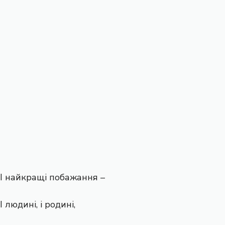
І найкращі побажання –
І людині, і родині,