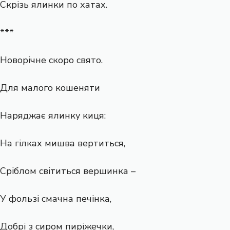
Скрізь ялинки по хатах.
***
Новорічне скоро свято.
Для малого кошеняти
Наряджає ялинку киця:
На гілках мишва вертиться,
Сріблом світиться вершинка –
У фользі смачна печінка,
Добрі з сиром пиріжечки,