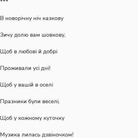
***
В новорічну ніч казкову
Зичу долю вам шовкову,
Щоб в любові й добрі
Проживали усі дні!
Щоб у вашій в оселі
Празники були веселі,
Щоб у кожному куточку
Музика лилась дзвіночком!