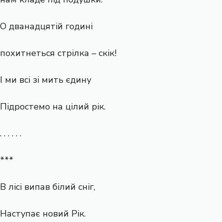
О дванадцятій годині
похитнеться стрілка – скік!
І ми всі зі мить єдину
Підростемо на цілий рік.
. . . . . .
***
В лісі випав білий сніг,
Наступає новий Рік.