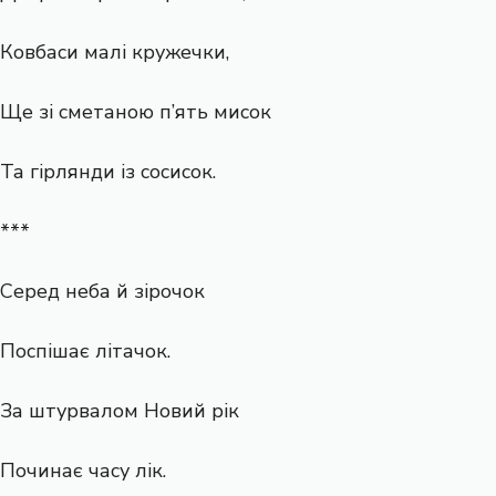
Ковбаси малі кружечки,
Ще зі сметаною п’ять мисок
Та гірлянди із сосисок.
***
Серед неба й зірочок
Поспішає літачок.
За штурвалом Новий рік
Починає часу лік.