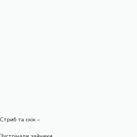
Стриб та скік –
Зустрічали зайчики