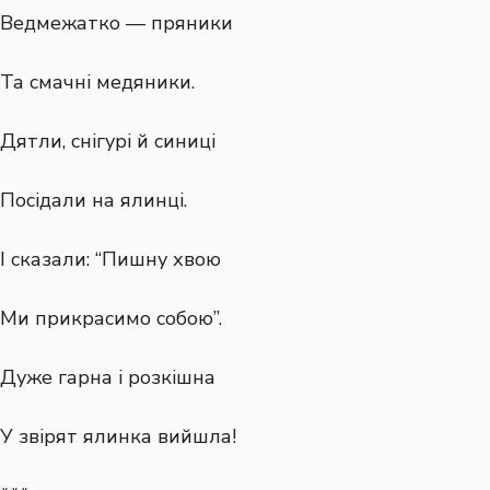
Ведмежатко — пряники
Та смачні медяники.
Дятли, снігурі й синиці
Посідали на ялинці.
І сказали: “Пишну хвою
Ми прикрасимо собою”.
Дуже гарна і розкішна
У звірят ялинка вийшла!