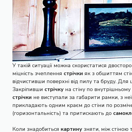
У такій ситуації можна скористатися двостор
міцність зчеплення
стрічки
як з обшиттям стін
відчистивши поверхні від пилу та бруду. Для 
Закріпивши
стрічку
на стіну по внутрішньому
стрічки
не виступали за габарити рамки, з не
прикладають одним краєм до стіни по розміч
(горизонтальність) та притискають до
самокл
Коли знадобиться
картину
зняти, між стіною