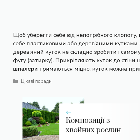
Щоб уберегти себе від непотрібного клопоту,
себе пластиковими або дерев’яними кутками –
дерев’яний куток не складно зробити і самому
фугу (затирку). Прикріпляють куток до стіни 
шпалери
тримаються міцно, куток можна прик
Категорії
Цікаві поради
Композиції з
хвойних рослин