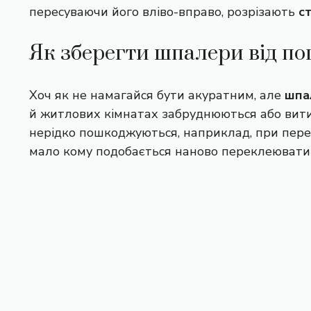
пересуваючи його вліво-вправо, розрізають
с
Як зберегти шпалери від п
Хоч як не намагайся бути акуратним, але
шпа
й житлових кімнатах забруднюються або вити
нерідко пошкоджуються, наприклад, при перен
мало кому подобається наново переклеюват