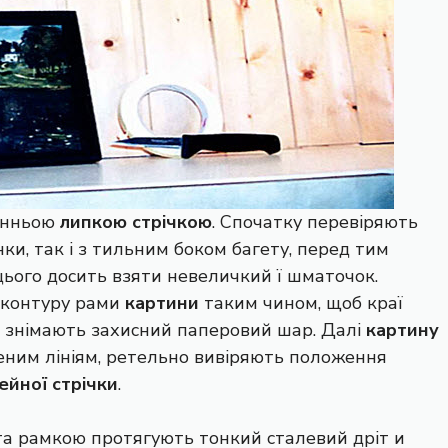
онньою
липкою стрічкою
. Спочатку перевіряють
ки, так і з тильним боком багету, перед тим
цього досить взяти невеличкий ї шматочок.
 контуру рами
картини
таким чином, щоб краї
ї знімають захисний паперовий шар. Далі
картину
еним лініям, ретельно вивіряють положення
ейної стрічки
.
 та рамкою протягують тонкий сталевий дріт и