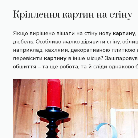
Кріплення картин на стіну
Якщо вирішено вішати на стіну нову
картину
,
дюбель. Особливо жалко дірявити стіну, обли
наприклад, кахлями, декоративною плиткою а
перевісити
картину
в інше місце? Зашпаровув
обшиття – та ще робота, та й сліди однаково 