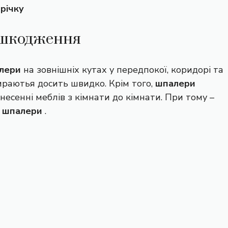
трічку
ошкодження
лери
на зовнішніх кутах у передпокої, коридорі та
раютья досить швидко. Крім того,
шпалери
есенні меблів з кімнати до кімнати. При тому –
и
шпалери
.