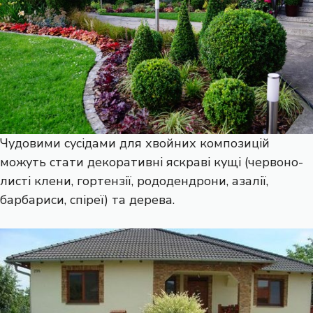
Чудовими сусідами для хвойних композицій
можуть стати декоративні яскраві кущі (червоно-
листі клени, гортензії, рододендрони, азалії,
барбариси, спіреї) та дерева.