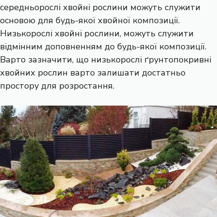
середньорослі хвойні рослини можуть служити
основою для будь-якої хвойної композиції.
Низькорослі хвойні рослини, можуть служити
відмінним доповненням до будь-якої композиції.
Варто зазначити, що низькорослі ґрунтопокривні
хвойних рослин варто залишати достатньо
простору для розростання.