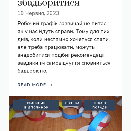
збадьоритися
19 Червня, 2023
Робочий графік зазвичай не питає,
як у нас йдуть справи. Тому для тих
днів, коли нестямно хочеться спати,
але треба працювати, можуть
знадобитися подібні рекомендації,
завдяки їм самовідчуття сповниться
бадьорістю.
READ MORE
СІМЕЙНИЙ
ТЕХНІКА
ЦІКАВІ
ВІДПОЧИНОК
ПОРАДИ