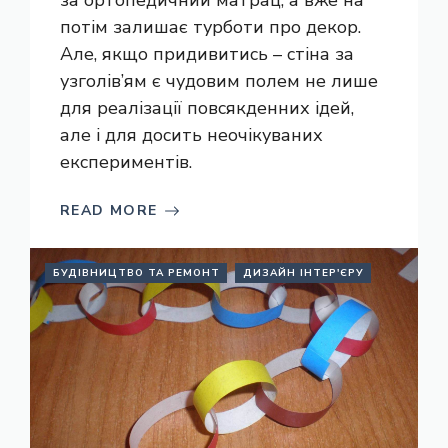
за ортопедичний матрац, а вже на
потім залишає турботи про декор.
Але, якщо придивитись – стіна за
узголів’ям є чудовим полем не лише
для реалізації повсякденних ідей,
але і для досить неочікуваних
експериментів.
READ MORE
БУДІВНИЦТВО ТА РЕМОНТ
ДИЗАЙН ІНТЕР'ЄРУ