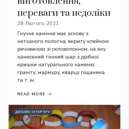
виготовлення,
переваги та недоліки
28 Лютого, 2021
Гнучке каміння має основу з
нетканого полотна, вкриту клейкою
речовиною зі скловолокном, на яку
нанесений тонкий шар з дрібної
кришки натурального каменю:
граніту, мармуру, кварцу піщаника
та т. ін.
READ MORE
ДИЗАЙН ІНТЕР'ЄРУ