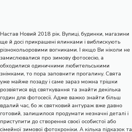
Настав Новий 2018 рік. Вулиці, будинки, магазини
ще й досі прикрашені ялинками і виблискують
різнокольоровими вогниками. І якщо Ви ніколи не
замислювалися про зимову фотосесію, а
обходилися одиничними любительськими
знімками, то пора заповнити прогалину. Свята
уже майже позаду і саме зараз можна трішки
розвіятися від святкування та знайти декілька
годин для фотосесії. Адже важко знайти більш
вдалий час, бо ж святковий антураж вже давно
готовий, залишилося продумати незначні деталі і
приступити до створення своєї особистої або
сімейної зимової фотохроніки. А кілька підказок та