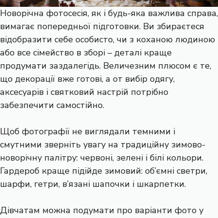
Новорічна фотосесія, як і будь-яка важлива справа,
вимагає попередньої підготовки. Ви збираєтеся
відобразити себе особисто, чи з коханою людиною
або все сімейство в зборі – деталі краще
продумати заздалегідь. Величезним плюсом є те,
що декорації вже готові, а от вибір одягу,
аксесуарів і святковий настрій потрібно
забезпечити самостійно.
Щоб фотографії не виглядали темними і
смутними зверніть увагу на традиційну зимово-
новорічну палітру: червоні, зелені і білі кольори.
Гардероб краще підійде зимовий: об’ємні светри,
шарфи, гетри, в’язані шапочки і шкарпетки.
Дівчатам можна подумати про варіанти фото у