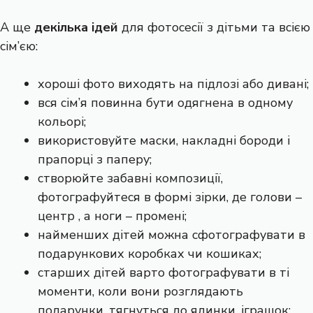
А ще
декілька ідей
для фотосесії з дітьми та всією
сім’єю:
хороші фото виходять на підлозі або дивані;
вся сім’я повинна бути одягнена в одному
кольорі;
використовуйте маски, накладні бороди і
прапорці з паперу;
створюйте забавні композиції,
фотографуйтеся в формі зірки, де голови –
центр , а ноги – промені;
найменших дітей можна сфотографувати в
подарункових коробках чи кошиках;
старших дітей варто фотографувати в ті
моменти, коли вони розглядають
подарунки, тягнуться до ялинки, іграшок;