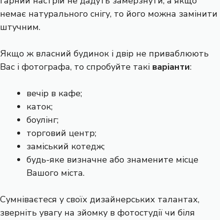
гарний настрій не дадуть замерзнути, а якщо
немає натурального снігу, то його можна замінити
штучним.
Якщо ж власний будинок і двір не приваблюють
Вас і фотографа, то спробуйте такі
варіанти
:
вечір в кафе;
каток;
боулінг;
торговий центр;
заміський котедж;
будь-яке визначне або знамените місце
Вашого міста.
Сумніваєтеся у своїх дизайнерських талантах,
зверніть увагу на зйомку в фотостудії чи біля