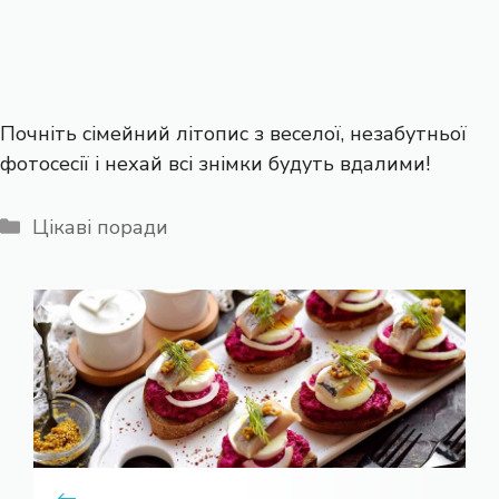
Почніть сімейний літопис з веселої, незабутньої
фотосесії і нехай всі знімки будуть вдалими!
Категорії
Цікаві поради