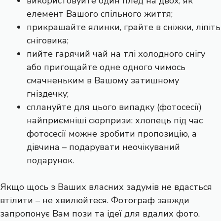
використовуйте один плед на двох, як
елемент Вашого спільного життя;
прикрашайте ялинки, грайте в сніжки, ліпіть
сніговика;
пийте гарячий чай на тлі холодного снігу
або пригощайте одне одного чимось
смачненьким в Вашому затишному
гніздечку;
сплануйте для цього випадку (фотосесії)
найприємніші сюрпризи: хлопець під час
фотосесії можне зробити пропозицію, а
дівчина – подарувати неочікуваний
подарунок.
Якщо щось з Ваших власних задумів не вдасться
втілити – не хвилюйтеся. Фотограф завжди
запропонує Вам пози та ідеї для вдалих фото.