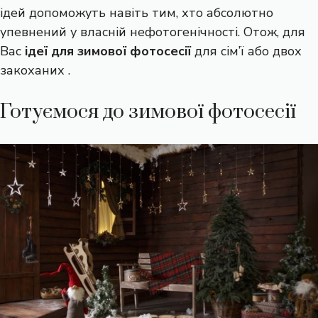
ідей допоможуть навіть тим, хто абсолютно
упевнений у власній нефотогенічності. Отож, для
Вас
ідеї для зимової фотосесії
для сім’ї або двох
закоханих .
Готуємося до зимової фотосесії