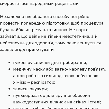
скористатися народними рецептами.
Незалежно від обраного способу потрібно
провести попередню підготовку, щоб процедура
була найбільш результативною. Не варто
забувати, що цвіль не тільки неестетична, а й
небезпечна для здоров’я, тому рекомендується
заздалегідь
приготувати
:
гумові рукавички для прибирання;
медичну маску або ватно-марлеву пов’язку,
а при роботі з сильнодіючою побутовою
хімією – респіратор;
захисні окуляри;
пульверизатор для зручної обробки
важкодоступних ділянок на стінах і стелі;
пензлик, губку або щітку для нанесення