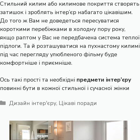
Стильний килим або килимове покриття створять
затишок і зроблять інтер’єр набагато цікавішим.
До того ж Вам не доведеться пересуватися
короткими перебіжками в холодну пору року,
якщо раптом у Вас не передбачена система теплої
підлоги. Та й розташуватися на пухнастому килимі
під час перегляду улюбленого фільму буде
комфортніше і приємніше.
Ось такі прості та необхідні
предмети інтер’єру
повинні бути в кожної стильної і сучасної жінки
Категорії
Дизайн інтер'єру
,
Цікаві поради