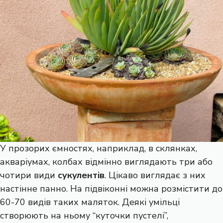
У прозорих ємностях, наприклад, в склянках,
акваріумах, колбах відмінно виглядають три або
чотири види
сукулентів
. Цікаво виглядає з них
настінне панно. На підвіконні можна розмістити до
60-70 видів таких маляток. Деякі умільці
створюють на ньому “куточки пустелі”,