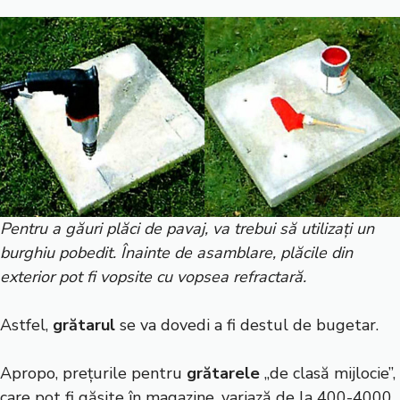
Pentru a găuri plăci de pavaj, va trebui să utilizați un
burghiu pobedit. Înainte de asamblare, plăcile din
exterior pot fi vopsite cu vopsea refractară.
Astfel,
grătarul
se va dovedi a fi destul de bugetar.
Apropo, prețurile pentru
grătarele
„de clasă mijlocie”,
care pot fi găsite în magazine, variază de la 400-4000