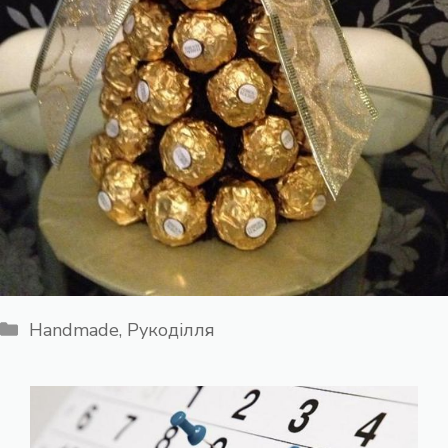
Категорії
Handmade
,
Рукоділля