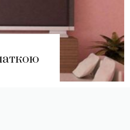
латкою