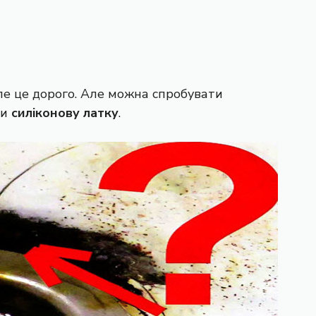
ле це дорого. Але можна спробувати
ши
силіконову латку
.