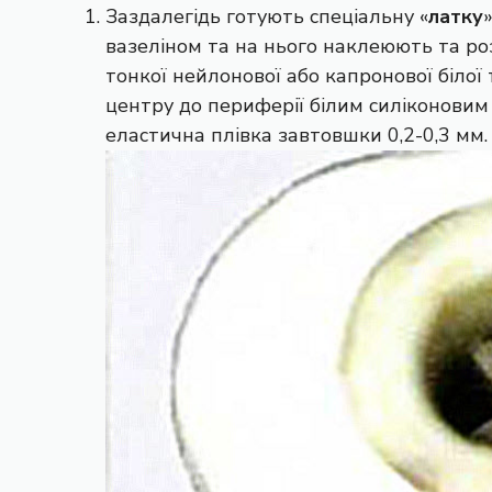
Заздалегідь готують спеціальну «
латку
вазеліном та на нього наклеюють та ро
тонкої нейлонової або капронової білої
центру до периферії білим силіконовим
еластична плівка завтовшки 0,2-0,3 мм.