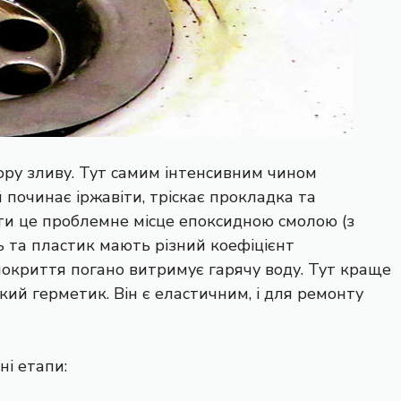
ору зливу. Тут самим інтенсивним чином
 починає іржавіти, тріскає прокладка та
ити це проблемне місце епоксидною смолою (з
ь та пластик мають різний коефіцієнт
покриття погано витримує гарячу воду. Тут краще
ий герметик. Він є еластичним, і для ремонту
і етапи: