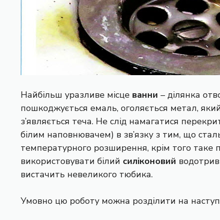
Найбільш уразливе місце
ванни
– ділянка отв
пошкоджується емаль, оголяється метал, який
з’являється теча. Не слід намагатися перекр
білим наповнювачем) в зв’язку з тим, що стал
температурного розширення, крім того таке 
використовувати білий
силіконовий
водотривк
вистачить невеликого тюбика.
Умовно цю роботу можна розділити на наступн