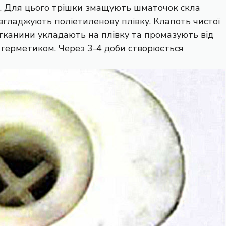
». Для цього трішки змащують шматочок скла
згладжують поліетиленову плівку. Клапоть чистої
 тканини укладають на плівку та промазують від
 герметиком. Через 3-4 доби створюється