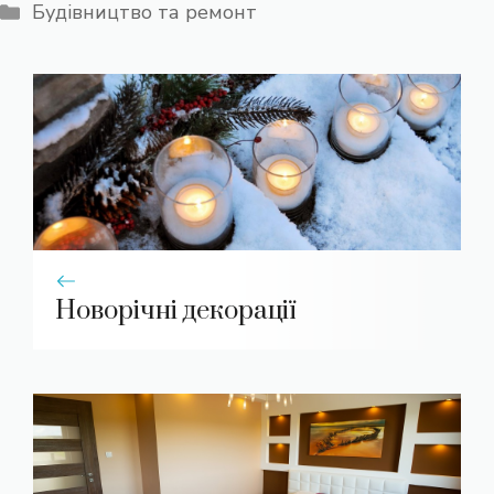
Категорії
Будівництво та ремонт
Новорічні декорації