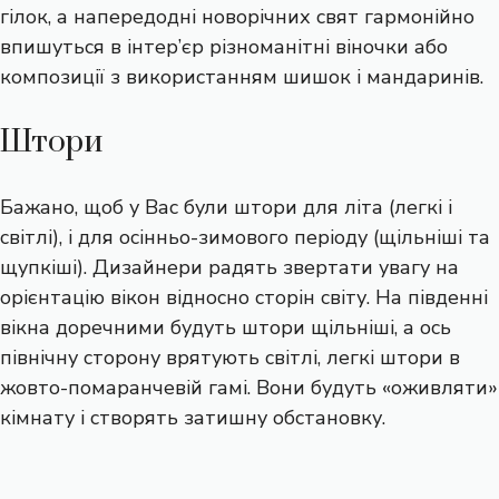
гілок, а напередодні новорічних свят гармонійно
впишуться в інтер’єр різноманітні віночки або
композиції з використанням шишок і мандаринів.
Штори
Бажано, щоб у Вас були штори для літа (легкі і
світлі), і для осінньо-зимового періоду (щільніші та
щупкіші). Дизайнери радять звертати увагу на
орієнтацію вікон відносно сторін світу. На південні
вікна доречними будуть штори щільніші, а ось
північну сторону врятують світлі, легкі штори в
жовто-помаранчевій гамі. Вони будуть «оживляти»
кімнату і створять затишну обстановку.