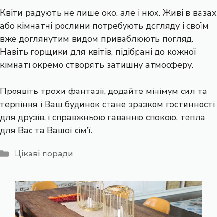
Квіти радують не лише око, але і нюх. Живі в вазах
або кімнатні рослини потребують догляду і своїм
вже доглянутим видом приваблюють погляд.
Навіть горщики для квітів, підібрані до кожної
кімнаті окремо створять затишну атмосферу.
Проявіть трохи фантазії, додайте мінімум сил та
терпіння і Ваш будинок стане зразком гостинності
для друзів, і справжньою гаванню спокою, тепла
для Вас та Вашої сім’ї.
Категорії
Цікаві поради