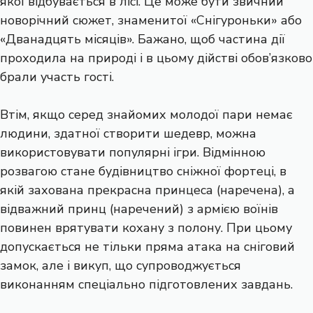
якої відбувається в лісі. Це може бути звичний
новорічний сюжет, знаменитої «Снігуроньки» або
«Дванадцять місяців». Бажано, щоб частина дії
проходила на природі і в цьому дійстві обов’язково
брали участь гості.
Втім, якщо серед знайомих молодої пари немає
людини, здатної створити шедевр, можна
використовувати популярні ігри. Відмінною
розвагою стане будівництво сніжної фортеці, в
якій захована прекрасна принцеса (наречена), а
відважний принц (наречений) з армією воїнів
повинен врятувати кохану з полону. При цьому
допускається не тільки пряма атака на сніговий
замок, але і викуп, що супроводжується
виконанням спеціально підготовлених завдань.