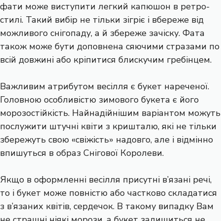
фати може виступити легкий капюшон в ретро-
стилі. Такий вибір не тільки зігріє і вбереже від
можливого снігопаду, а й збереже зачіску. Фата
також може бути доповнена сяючими стразами по
всій довжині або кріпитися блискучим гребінцем.
Важливим атрибутом весілля є букет нареченої.
Головною особливістю зимового букета є його
морозостійкість. Найнадійнішим варіантом можуть
послужити штучні квіти з кришталю, які не тільки
збережуть свою «свіжість» надовго, але і відмінно
впишуться в образ Снігової Королеви.
Якщо в оформленні весілля присутні в’язані речі,
то і букет може повністю або частково складатися
з в’язаних квітів, сердечок. В такому випадку Вам
не страшні ніякі морози, а букет залишиться не