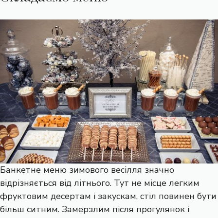
Банкетне меню зимового весілля значно
відрізняється від літнього. Тут не місце легким
фруктовим десертам і закускам, стіл повинен бути
більш ситним. Замерзлим після прогулянок і