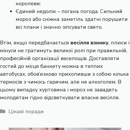
королеви;
Єдиний недолік – погана погода. Сильний
мороз або сніжна заметіль здатні порушити
всі плани і значно зіпсувати свято.
Втім, якщо передбачається
весілля взимку
, плюси і
мінуси не гратимуть великої ролі при правильній,
професійній організації веселощів. Доставляти
гостей до місця банкету можна в теплих
автобусах, обов’язково прихопивши з собою кілька
термосів з чимось гарячим, але не алкоголем. В
цьому випадку хуртовина і мороз не завадять
молодятам гідно відсвяткувати власне весілля.
Категорії
Цікаві поради