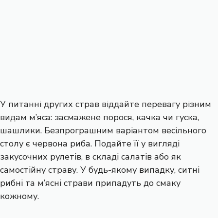
У питанні других страв віддайте перевагу різним
видам м’яса: засмажене порося, качка чи гуска,
шашлики. Безпрограшним варіантом весільного
столу є червона риба. Подайте її у вигляді
закусочних рулетів, в складі салатів або як
самостійну страву. У будь-якому випадку, ситні
рибні та м’ясні страви припадуть до смаку
кожному.