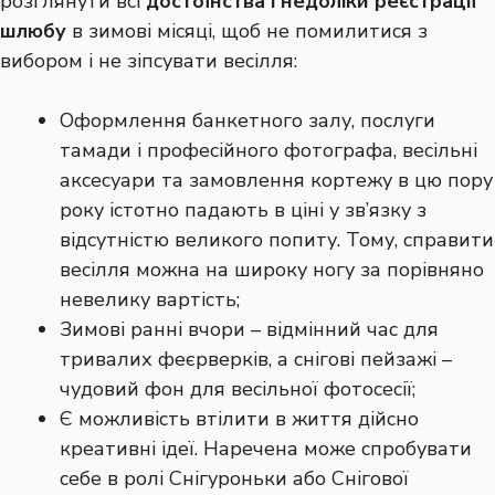
розглянути всі
достоїнства і недоліки реєстрації
шлюбу
в зимові місяці, щоб не помилитися з
вибором і не зіпсувати весілля:
Оформлення банкетного залу, послуги
тамади і професійного фотографа, весільні
аксесуари та замовлення кортежу в цю пору
року істотно падають в ціні у зв’язку з
відсутністю великого попиту. Тому, справити
весілля можна на широку ногу за порівняно
невелику вартість;
Зимові ранні вчори – відмінний час для
тривалих феєрверків, а снігові пейзажі –
чудовий фон для весільної фотосесії;
Є можливість втілити в життя дійсно
креативні ідеї. Наречена може спробувати
себе в ролі Снігуроньки або Снігової