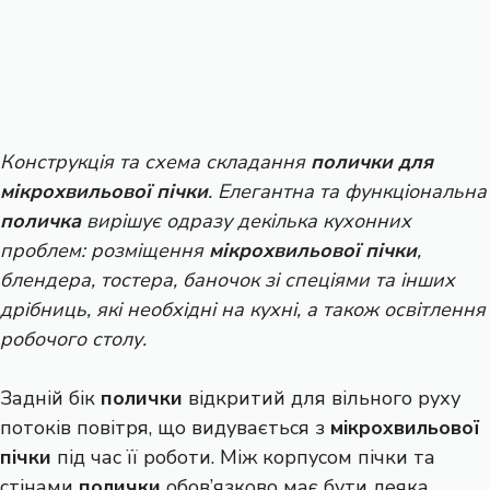
Конструкція та схема складання
полички для
мікрохвильової пічки
. Елегантна та функціональна
поличка
вирішує одразу декілька кухонних
проблем: розміщення
мікрохвильової пічки
,
блендера, тостера, баночок зі спеціями та інших
дрібниць, які необхідні на кухні, а також освітлення
робочого столу.
Задній бік
полички
відкритий для вільного руху
потоків повітря, що видувається з
мікрохвильової
пічки
під час її роботи. Між корпусом пічки та
стінами
полички
обов’язково має бути деяка