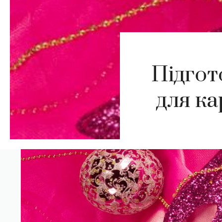
Підгот
для ка