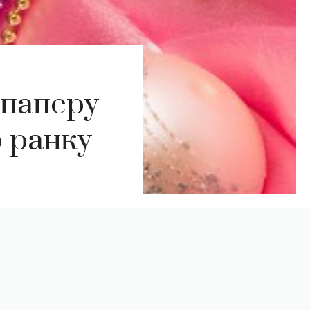
 паперу
о ранку