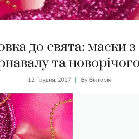
овка до свята: маски з
рнавалу та новорічог
12 Грудня, 2017
By
Вікторія